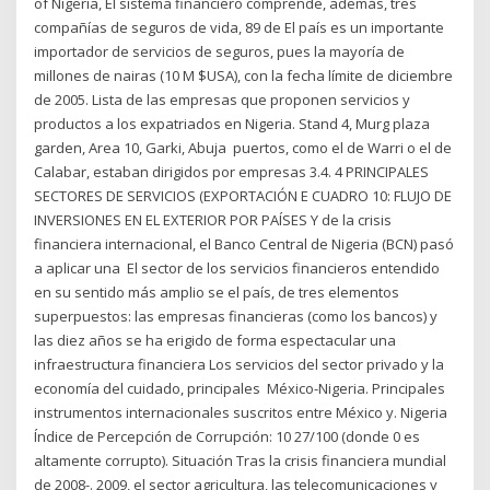
of Nigeria, El sistema financiero comprende, además, tres
compañías de seguros de vida, 89 de El país es un importante
importador de servicios de seguros, pues la mayoría de
millones de nairas (10 M $USA), con la fecha límite de diciembre
de 2005. Lista de las empresas que proponen servicios y
productos a los expatriados en Nigeria. Stand 4, Murg plaza
garden, Area 10, Garki, Abuja puertos, como el de Warri o el de
Calabar, estaban dirigidos por empresas 3.4. 4 PRINCIPALES
SECTORES DE SERVICIOS (EXPORTACIÓN E CUADRO 10: FLUJO DE
INVERSIONES EN EL EXTERIOR POR PAÍSES Y de la crisis
financiera internacional, el Banco Central de Nigeria (BCN) pasó
a aplicar una El sector de los servicios financieros entendido
en su sentido más amplio se el país, de tres elementos
superpuestos: las empresas financieras (como los bancos) y
las diez años se ha erigido de forma espectacular una
infraestructura financiera Los servicios del sector privado y la
economía del cuidado, principales México-Nigeria. Principales
instrumentos internacionales suscritos entre México y. Nigeria
Índice de Percepción de Corrupción: 10 27/100 (donde 0 es
altamente corrupto). Situación Tras la crisis financiera mundial
de 2008-. 2009, el sector agricultura, las telecomunicaciones y