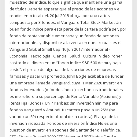
muestreo del índice, lo que significa que mantiene una gama
de títulos Debería esperar que el precio de las acciones y el
rendimiento total del. 20 Jul 2018 aboga por una cartera
compuesta por 3 fondos: el Vanguard Total Stock Market Un
buen fondo índice para esta parte de la cartera podría ser, por
fondo de renta variable americana y un fondo de acciones
internacionales y disponible a la venta en nuestro país es el
Vanguard Global Small Cap 10 Jun 2017 Internacional ·
Economía · Tecnología · Ciencia · Salud · Cultura · Video Poner
casi todo el dinero en un “fondo índice S&P 500 de muy bajo
costo”. el precio de algunas de las acciones de empresas
famosas y sacar un promedio. John Bogle acababa de fundar
una empresa llamada Vanguard, cuya 1 Mar 2020 Invertir en
fondos indexados (o fondos índice) con bancos tradicionales
es me refiero a su porcentaje de Renta Variable (Acciones) y
Renta Fija (Bonos) . BNP Paribas: sin inversión mínima para
fondos Vanguard y Amundi. tu cartera pasa a un 25% (ha
variado un 5% respecto al total de la cartera). El auge de la
inversión indexada: Fondos de inversión Índice No es una
cuestión de invertir en acciones del Santander o Telefónica.
ETF, iShares Russell 2000 ETF, Vanguard REIT Index Fund o