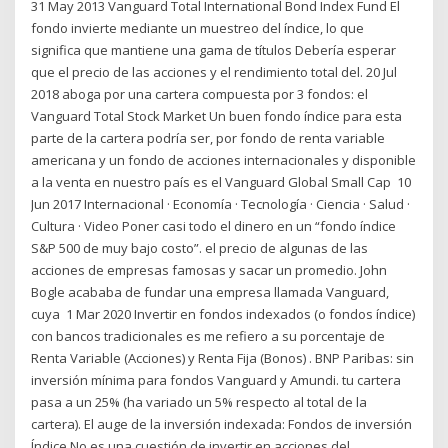
31 May 2013 Vanguard Total International Bond Index Fund El
fondo invierte mediante un muestreo del índice, lo que
significa que mantiene una gama de títulos Debería esperar
que el precio de las acciones y el rendimiento total del. 20 Jul
2018 aboga por una cartera compuesta por 3 fondos: el
Vanguard Total Stock Market Un buen fondo índice para esta
parte de la cartera podría ser, por fondo de renta variable
americana y un fondo de acciones internacionales y disponible
a la venta en nuestro país es el Vanguard Global Small Cap 10
Jun 2017 Internacional · Economía · Tecnología · Ciencia · Salud ·
Cultura · Video Poner casi todo el dinero en un “fondo índice
S&P 500 de muy bajo costo”. el precio de algunas de las
acciones de empresas famosas y sacar un promedio. John
Bogle acababa de fundar una empresa llamada Vanguard,
cuya 1 Mar 2020 Invertir en fondos indexados (o fondos índice)
con bancos tradicionales es me refiero a su porcentaje de
Renta Variable (Acciones) y Renta Fija (Bonos) . BNP Paribas: sin
inversión mínima para fondos Vanguard y Amundi. tu cartera
pasa a un 25% (ha variado un 5% respecto al total de la
cartera). El auge de la inversión indexada: Fondos de inversión
Índice No es una cuestión de invertir en acciones del