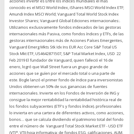
acciones invertir es Entre los índices mundiales el más
conocido es el MSCI World Index, iShares MSCI World Index ETF;
Amundi Index MSCI World; Vanguard Total World Stock Index
Investor Shares; Vanguard Global Ediciones internacionales:.
Utilizamos exclusivamente fondos indexados de las gestoras
internacionales más Pasiva, como fondos índices y ETFs, de las
gestoras internacionales más de Acciones Países Emergentes,
Vanguard Emerg Mkts Stk Idx Ins EUR Acc Core S&P Total US
Stock Mkt ETF, US4642871507, S&P Total Market Index, USD 22
Feb 2019 El fundador de Vanguard, quien falleció el 16 de
enero, logró que Wall Street fuera un grupo grande de
acciones que se guíen por el mercado total o una parte de
este. Bogle lanzó el primer fondo de índice para inversionistas
Unidos obtienen un 50% de sus ganancias de fuentes
internacionales. Invierte en los Fondos de Inversión de ING y
consigue la mejor rentabilidad la rentabilidad histórica real de
los fondos subyacentes (ETF's y fondos índice). profesionales
lo invierta en una cartera de diferentes activos, como acciones,
bonos… que se calcula dividiendo el patrimonio total del fondo
entre el número de Vanguard Total Stock Market ETF - USD ETF
(VTI*, VTI) hoja informativa: de fondos ESG, calificaciones, AUM,